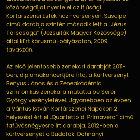
közönségdíjat nyerte el az Ifjúsági
Kortárszenei Esték házi-versenyén. Suscipe
című darabja szintén második lett a „Jézus
Társasága” (Jezsuiták Magyar Közössége)
által kiírt kórusmű-pályázaton, 2009
tavaszán.
Az első jelentősebb zenekari darabját 2011-
ben, diplomakoncertjére írta, a Kürtversenyt
Benyus János és a Zeneakadémia
szimfonikus zenekara mutatta be Serei
György vezényletével. Ugyanebben az évben
a Vántus István Kortárszenei Napokon 2.
helyezést ért el „Quartetto di Primavera” című
fafúvósnégyesre írt darabja. 2012-ben a
kürtversenyét a Budafoki Dohnányi