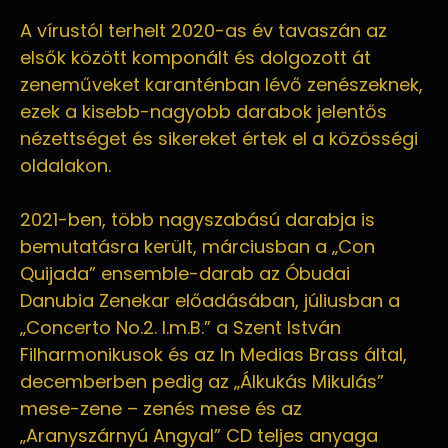
A vírustól terhelt 2020-as év tavaszán az
elsők között komponált és dolgozott át
zeneműveket karanténban lévő zenészeknek,
ezek a kisebb-nagyobb darabok jelentős
nézettséget és sikereket értek el a közösségi
oldalakon.
2021-ben, több nagyszabású darabja is
bemutatásra került, márciusban a „Con
Quijada” ensemble-darab az Óbudai
Danubia Zenekar előadásában, júliusban a
„Concerto No.2. I.m.B.” a Szent István
Filharmonikusok és az In Medias Brass által,
decemberben pedig az „Álkukás Mikulás”
mese-zene – zenés mese és az
„Aranyszárnyú Angyal” CD teljes anyaga