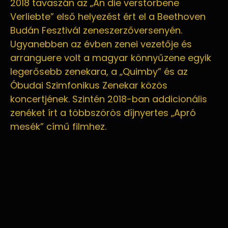
2018 tavaszán az „An die verstorbene
Verliebte” első helyezést ért el a Beethoven
Budán Fesztivál zeneszerzőversenyén.
Ugyanebben az évben zenei vezetője és
arranguere volt a magyar könnyűzene egyik
legerősebb zenekara, a „Quimby” és az
Óbudai Szimfonikus Zenekar közös
koncertjének. Szintén 2018-ban addicionális
zenéket írt a többszörös díjnyertes „Apró
mesék” című filmhez.