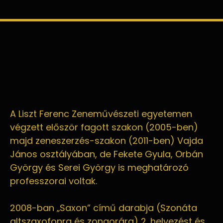
A Liszt Ferenc Zeneművészeti egyetemen
végzett először fagott szakon (2005-ben)
majd zeneszerzés-szakon (2011-ben) Vajda
János osztályában, de Fekete Gyula, Orbán
György és Serei György is meghatározó
professzorai voltak.
2008-ban „Saxon” című darabja (Szonáta
altszaxofonra és zongorára) 2. helyezést és